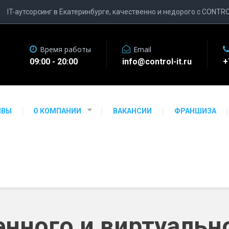
IT-аутсорсинг в Екатеринбурге, качественно и недорого с CONTR
Время работы
Email
09:00 - 20:00
info@control-it.ru
+
ЫВЫ
О КОМПАНИИ
ВАКАНСИИ
ФРАНШИЗА
нного и виртуальн