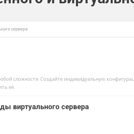
ьного сервера
юбой сложности. Создайте индивидуальную конфигурац
ть её.
нды виртуального сервера