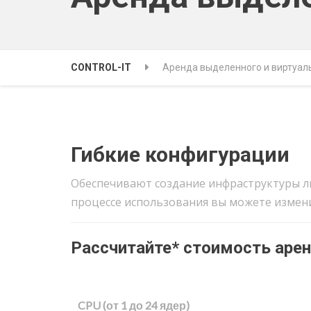
CONTROL-IT
Аренда выделенного и виртуал
Гибкие конфигурации
Обеспечивают создание инфраструктуры л
процессе использования вы можете измени
Рассчитайте* стоимость аре
CPU (от 1 до 24 ядер)