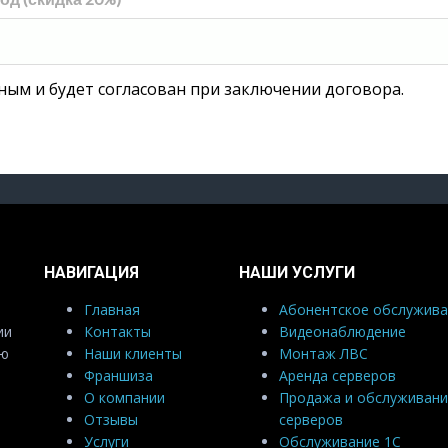
ным и будет согласован при заключении договора.
НАВИГАЦИЯ
НАШИ УСЛУГИ
Главная
Абонентское обслужива
ии
Контакты
Видеонаблюдение
ую
Наши клиенты
Монтаж ЛВС
Франшиза
Аренда серверов
О компании
Продажа и обслуживани
Отзывы
серверов
Услуги
Обслуживание 1С