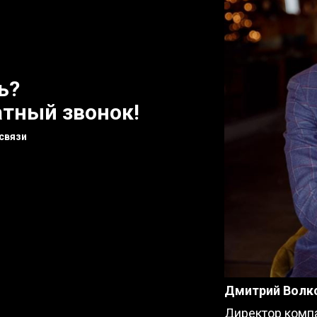
ь?
атный звонок!
связи
Дмитрий Волк
Директор компа