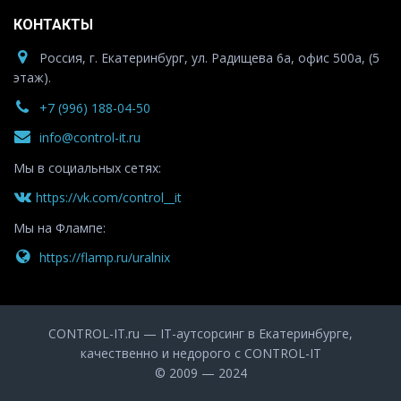
КОНТАКТЫ
Россия, г. Екатеринбург, ул. Радищева 6а, офис 500а, (5
этаж).
+7 (996) 188-04-50
info@control-it.ru
Мы в социальных сетях:
https://vk.com/control__it
Мы на Флампе:
https://flamp.ru/uralnix
CONTROL-IT.ru — IT-аутсорсинг в Екатеринбурге,
качественно и недорого с CONTROL-IT
© 2009 — 2024