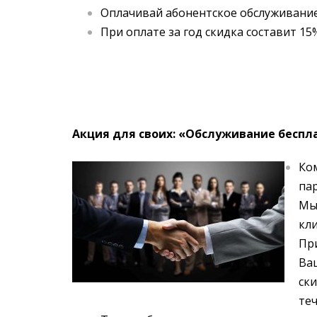
Оплачивай абонентское обслуживание 
При оплате за год скидка составит 15
Акция для своих: «Обслуживание беспл
Ко
па
Мы
кли
Пр
Ва
ск
теч