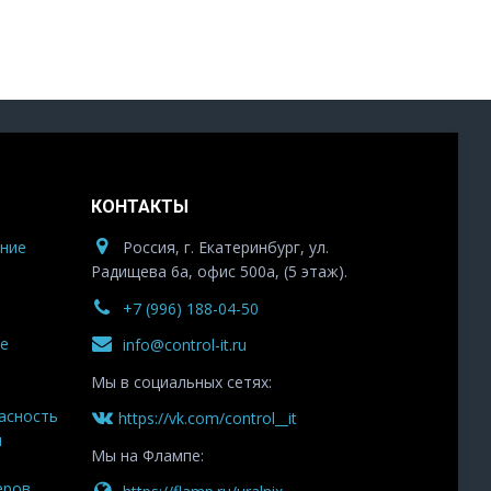
КОНТАКТЫ
ние
Россия, г. Екатеринбург, ул.
Радищева 6а, офис 500а, (5 этаж).
+7 (996) 188-04-50
е
info@control-it.ru
Мы в социальных сетях:
асность
https://vk.com/control__it
ы
Мы на Флампе:
еров